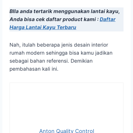
BIla anda tertarik menggunakan lantai kayu,
Anda bisa cek daftar product kami :
Daftar
Harga Lantai Kayu Terbaru
Nah, itulah beberapa jenis desain interior
rumah modern sehingga bisa kamu jadikan
sebagai bahan referensi. Demikian
pembahasan kali ini.
Anton Quality Control