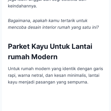
keindahannya.
Bagaimana, apakah kamu tertarik untuk
mencoba desain interior rumah yang satu ini?
Parket Kayu Untuk Lantai
rumah Modern
Untuk rumah modern yang identik dengan garis
rapi, warna netral, dan kesan minimalis, lantai
kayu menjadi pasangan yang sempurna.