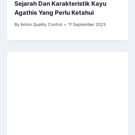
Sejarah Dan Karakteristik Kayu
Agathis Yang Perlu Ketahui
By
Anton Quality Control
11 September 2023