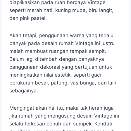
diaplikasikan pada ruah bergaya Vintage
seperti merah hati, kuning muda, biru langit,
dan pink pastel.
Akan tetapi, penggunaan warna yang terlalu
banyak pada desain rumah Vintage ini justru
malah membuat ruangan tampak sempit.
Belum lagi ditambah dengan banyaknya
penggunaan dekorasi yang bertujuan untuk
meningkatkan nilai estetik, seperti guci
berukuran besar, patung, vas bunga, dan lain
sebagainya.
Mengingat akan hal itu, maka tak heran juga
jika rumah yang mengusung desain Vintage ini
selalu terkesan penuh dan sumpek. Kendati