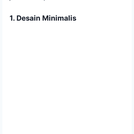
1. Desain Minimalis