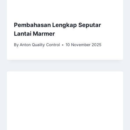
Pembahasan Lengkap Seputar
Lantai Marmer
By
Anton Quality Control
10 November 2025