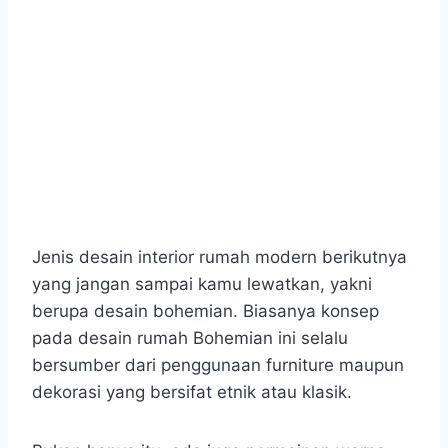
Jenis desain interior rumah modern berikutnya
yang jangan sampai kamu lewatkan, yakni
berupa desain bohemian. Biasanya konsep
pada desain rumah Bohemian ini selalu
bersumber dari penggunaan furniture maupun
dekorasi yang bersifat etnik atau klasik.