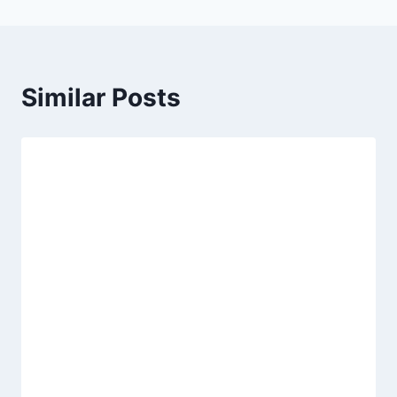
Similar Posts