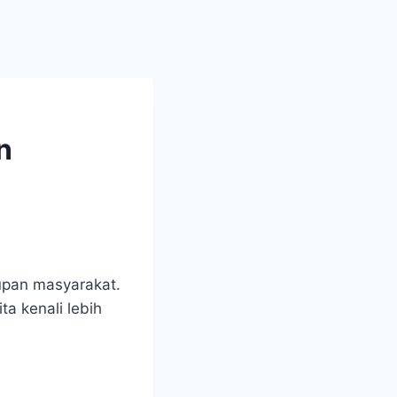
n
upan masyarakat.
a kenali lebih