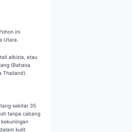
Pohon ini
a Utara.
all albizia, atau
riang (Bahasa
a Thailand).
tang sekitar 35
buh tanpa cabang
t kekuningan
dalam kulit