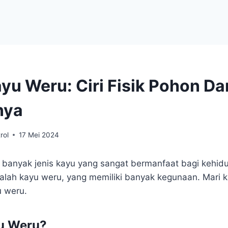
ayu Weru: Ciri Fisik Pohon Da
nya
rol
17 Mei 2024
a banyak jenis kayu yang sangat bermanfaat bagi kehid
lah kayu weru, yang memiliki banyak kegunaan. Mari kit
u weru.
yu Weru?