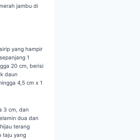
 merah jambu di
irip yang hampir
sepanjang 1
ngga 20 cm, berisi
ak daun
hingga 4,5 cm x 1
a 3 cm, dan
kelamin dua dan
hijau terang
 taju yang