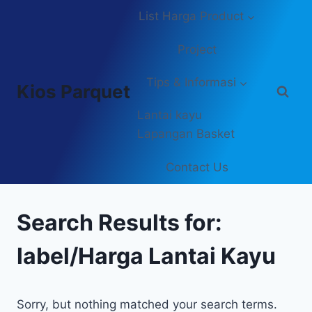
Skip
List Harga Product
to
content
Project
Tips & Informasi
Kios Parquet
Lantai kayu
Lapangan Basket
Contact Us
Search Results for:
label/Harga Lantai Kayu
Sorry, but nothing matched your search terms.