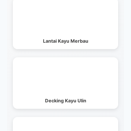
Lantai Kayu Merbau
Decking Kayu Ulin