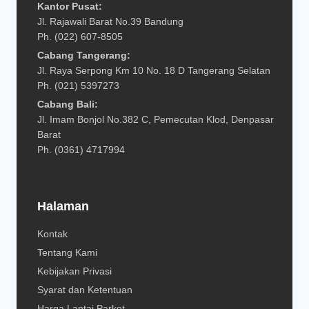
Kantor Pusat:
Jl. Rajawali Barat No.39 Bandung
Ph. (022) 607-8505
Cabang Tangerang:
Jl. Raya Serpong Km 10 No. 18 D Tangerang Selatan
Ph. (021) 5397273
Cabang Bali:
Jl. Imam Bonjol No.382 C, Pemecutan Klod, Denpasar
Barat
Ph. (0361) 4717994
Halaman
Kontak
Tentang Kami
Kebijakan Privasi
Syarat dan Ketentuan
Harga Lantai Parket