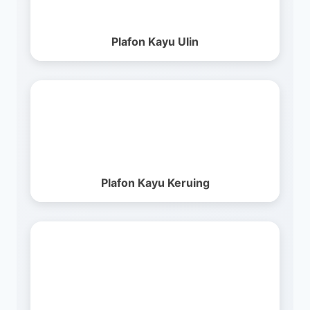
Plafon Kayu Ulin
Plafon Kayu Keruing