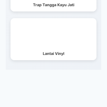
Trap Tangga Kayu Jati
Lantai Vinyl