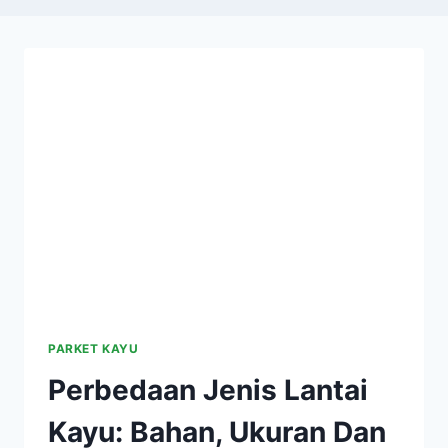
PARKET KAYU
Perbedaan Jenis Lantai
Kayu: Bahan, Ukuran Dan