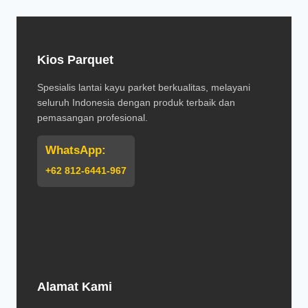
Kios Parquet
Spesialis lantai kayu parket berkualitas, melayani
seluruh Indonesia dengan produk terbaik dan
pemasangan profesional.
WhatsApp:
+62 812-6441-967
Alamat Kami