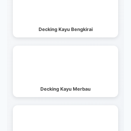
Decking Kayu Bengkirai
Decking Kayu Merbau