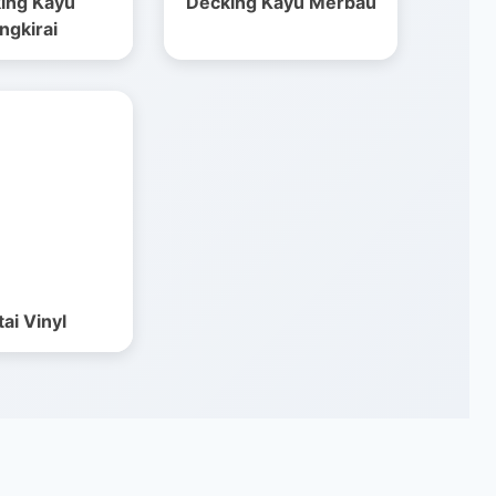
ing Kayu
Decking Kayu Merbau
ngkirai
ai Vinyl