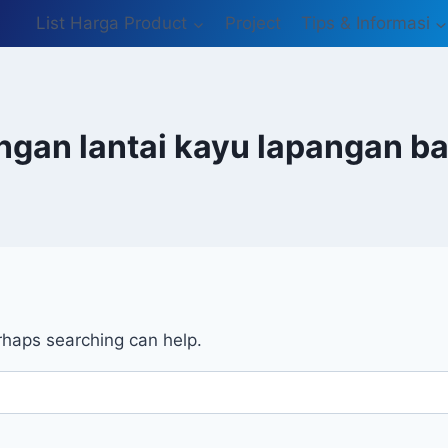
List Harga Product
Project
Tips & Informasi
gan lantai kayu lapangan b
erhaps searching can help.