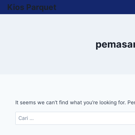
Skip
Kios Parquet
to
content
pemasan
It seems we can’t find what you’re looking for. P
Cari
untuk: