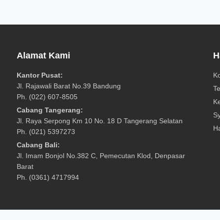
Alamat Kami
H
Kantor Pusat:
K
Jl. Rajawali Barat No.39 Bandung
T
Ph. (022) 607-8505
Ke
Cabang Tangerang:
Sy
Jl. Raya Serpong Km 10 No. 18 D Tangerang Selatan
Ha
Ph. (021) 5397273
Cabang Bali:
Jl. Imam Bonjol No.382 C, Pemecutan Klod, Denpasar
Barat
Ph. (0361) 4717994