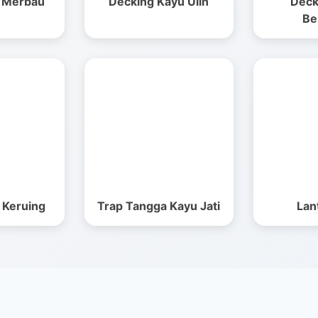
u Merbau
Decking Kayu Ulin
Deck
Be
 Keruing
Trap Tangga Kayu Jati
Lant