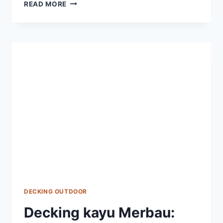
PAKAI
READ MORE
LANTAI
KAYU
BONGKAR
PASANG
SEBAGAI
SOLUSI
PRATIS
DECKING OUTDOOR
Decking kayu Merbau: