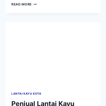
MEMASANG
READ MORE
DECKING
KAYU
DI
DENPASAR
BUAT
VILLA
RESORT
LEBIH
MEWAH
LANTAI KAYU KOTA
Penjual Lantai Kayu