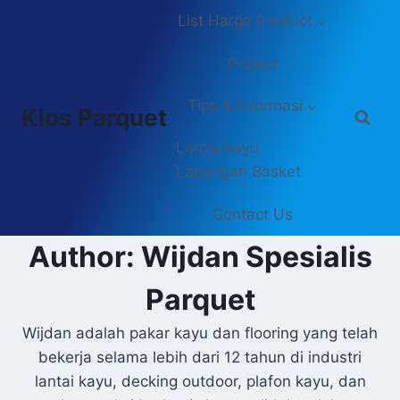
Skip
List Harga Product
to
content
Project
Tips & Informasi
Kios Parquet
Lantai kayu
Lapangan Basket
Contact Us
Author: Wijdan Spesialis
Parquet
Wijdan adalah pakar kayu dan flooring yang telah
bekerja selama lebih dari 12 tahun di industri
lantai kayu, decking outdoor, plafon kayu, dan