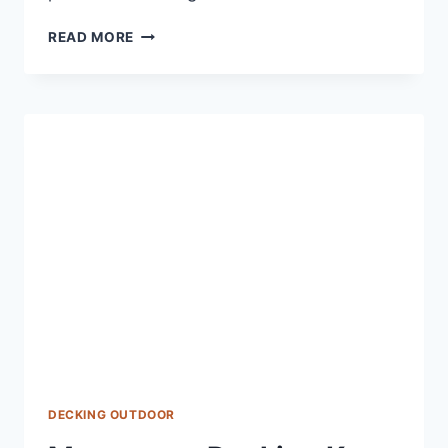
CARA
READ MORE
MERAWAT
LANTAI
KAYU
AGAR
AWET
PULUHAN
TAHUN
DECKING OUTDOOR