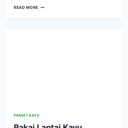
PENJUAL
READ MORE
LANTAI
KAYU
PARKET
DI
TANGERANG
–
SIAP
SURVEY
PARKET KAYU
Pakai Lantai Kayu