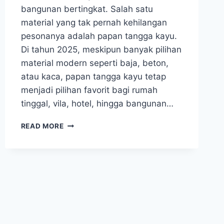
bangunan bertingkat. Salah satu
material yang tak pernah kehilangan
pesonanya adalah papan tangga kayu.
Di tahun 2025, meskipun banyak pilihan
material modern seperti baja, beton,
atau kaca, papan tangga kayu tetap
menjadi pilihan favorit bagi rumah
tinggal, vila, hotel, hingga bangunan…
HARGA
READ MORE
PAPAN
KAYU
TRAP
TANGGA
JATI
&
MERBAU
2025