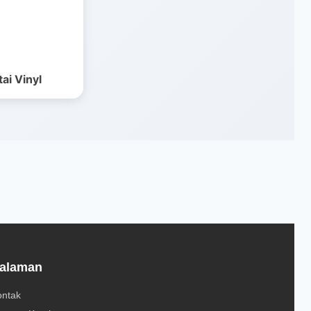
ai Vinyl
alaman
ontak