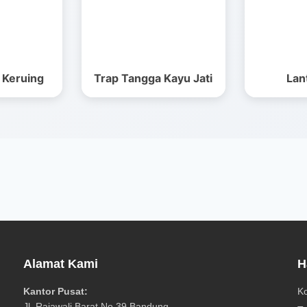
 Keruing
Trap Tangga Kayu Jati
Lant
Alamat Kami
H
Kantor Pusat:
K
Jl. Rajawali Barat No.39 Bandung