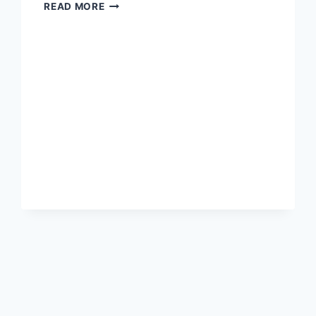
CONTOH
READ MORE
PEMASANGAN
PAPAN
DAN
LANTAI
KAYU
UNTUK
TRAP
TANGGA