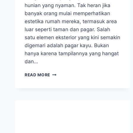
hunian yang nyaman. Tak heran jika
banyak orang mulai memperhatikan
estetika rumah mereka, termasuk area
luar seperti taman dan pagar. Salah
satu elemen eksterior yang kini semakin
digemari adalah pagar kayu. Bukan
hanya karena tampilannya yang hangat
dan…
HARGA
READ MORE
&
JASA
PASANG
PAGAR
KAYU
BERKUALITAS
BANDUNG