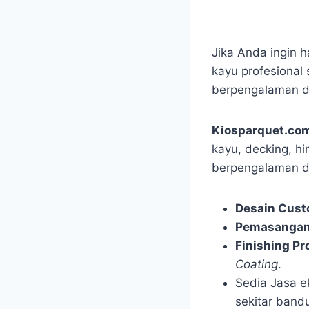
Jika Anda ingin h
kayu profesional
berpengalaman d
Kiosparquet.co
kayu, decking, hi
berpengalaman da
Desain Cus
Pemasangan 
Finishing Pr
Coating
.
Sedia Jasa e
sekitar band