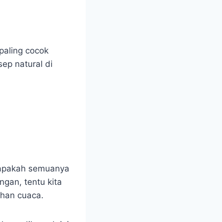
paling cocok
ep natural di
 apakah semuanya
gan, tentu kita
ahan cuaca.