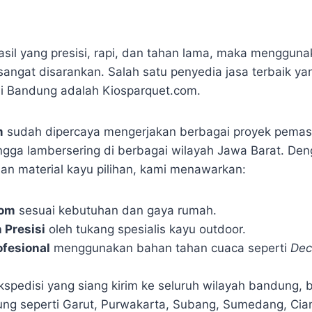
asil yang presisi, rapi, dan tahan lama, maka mengguna
 sangat disarankan. Salah satu penyedia jasa terbaik y
i Bandung adalah Kiosparquet.com.
m
sudah dipercaya mengerjakan berbagai proyek pema
ngga lambersering di berbagai wilayah Jawa Barat. Deng
n material kayu pilihan, kami menawarkan:
tom
sesuai kebutuhan dan gaya rumah.
Presisi
oleh tukang spesialis kayu outdoor.
ofesional
menggunakan bahan tahan cuaca seperti
Dec
kspedisi yang siang kirim ke seluruh wilayah bandung, 
ung seperti Garut, Purwakarta, Subang, Sumedang, Cian