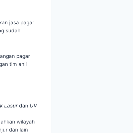
kan jasa pagar
ang sudah
sangan pagar
an tim ahli
k Lasur
dan
UV
bahkan wilayah
jur dan lain