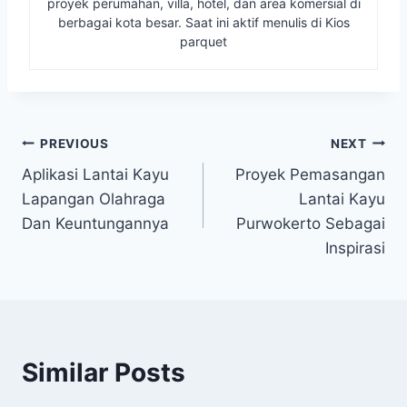
proyek perumahan, villa, hotel, dan area komersial di
berbagai kota besar. Saat ini aktif menulis di Kios
parquet
Navigasi
PREVIOUS
NEXT
Aplikasi Lantai Kayu
Proyek Pemasangan
pos
Lapangan Olahraga
Lantai Kayu
Dan Keuntungannya
Purwokerto Sebagai
Inspirasi
Similar Posts