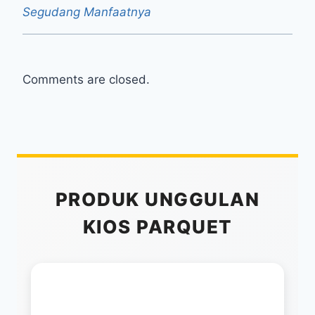
Segudang Manfaatnya
Comments are closed.
PRODUK UNGGULAN
KIOS PARQUET