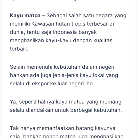
Kayu matoa
– Sebagai salah satu negara yang
memiliki Kawasan hutan tropis terbesar di
dunia, tentu saja Indonesia banyak
menghasilkan kayu-kayu dengan kualitas
terbaik.
Selain memenuhi kebutuhan dalam negeri,
bahkan ada juga jenis-jenis kayu lokal yang
selalu di ekspor ke luar negeri lho.
Ya, seperti halnya kayu matoa yang memang
selalu diandalkan untuk berbagai kebutuhan.
Tak hanya memanfaatkan batang kayunya
saja, bahkan pohon matoa juga menghasilkan