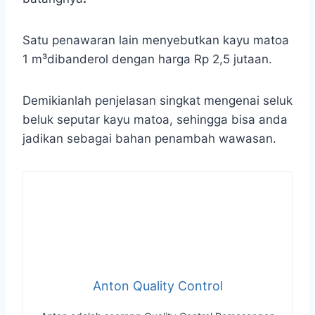
Satu penawaran lain menyebutkan kayu matoa
1 m³dibanderol dengan harga Rp 2,5 jutaan.
Demikianlah penjelasan singkat mengenai seluk
beluk seputar kayu matoa, sehingga bisa anda
jadikan sebagai bahan penambah wawasan.
Anton Quality Control