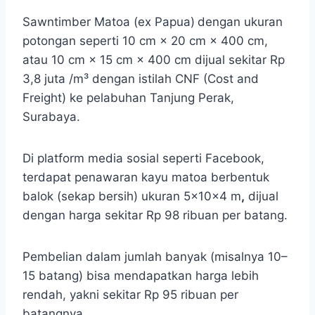
Sawntimber Matoa (ex Papua)
dengan ukuran
potongan seperti 10 cm × 20 cm × 400 cm,
atau 10 cm × 15 cm × 400 cm dijual sekitar Rp
3,8 juta /m³ dengan istilah CNF (Cost and
Freight) ke pelabuhan Tanjung Perak,
Surabaya.
Di platform media sosial seperti Facebook,
terdapat penawaran kayu matoa berbentuk
balok (sekap bersih) ukuran 5×10×4 m
,
dijual
dengan harga sekitar Rp 98 ribuan per batang.
Pembelian dalam jumlah banyak (misalnya 10–
15 batang) bisa mendapatkan harga lebih
rendah, yakni sekitar Rp 95 ribuan per
batangnya
.