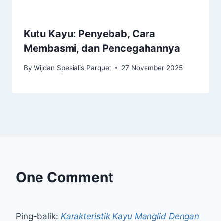
Kutu Kayu: Penyebab, Cara
Membasmi, dan Pencegahannya
By
Wijdan Spesialis Parquet
27 November 2025
One Comment
Ping-balik:
Karakteristik Kayu Manglid Dengan