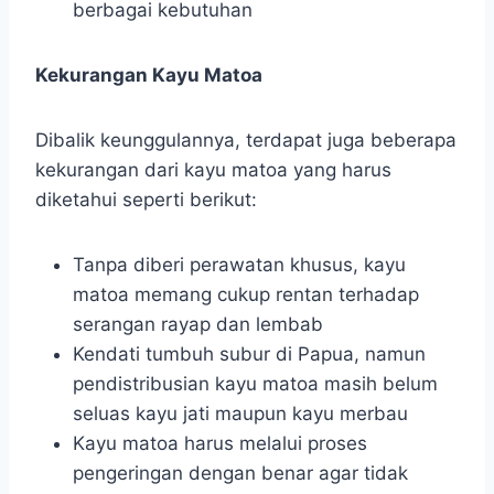
berbagai kebutuhan
Kekurangan Kayu Matoa
Dibalik keunggulannya, terdapat juga beberapa
kekurangan dari kayu matoa yang harus
diketahui seperti berikut:
Tanpa diberi perawatan khusus, kayu
matoa memang cukup rentan terhadap
serangan rayap dan lembab
Kendati tumbuh subur di Papua, namun
pendistribusian kayu matoa masih belum
seluas kayu jati maupun kayu merbau
Kayu matoa harus melalui proses
pengeringan dengan benar agar tidak