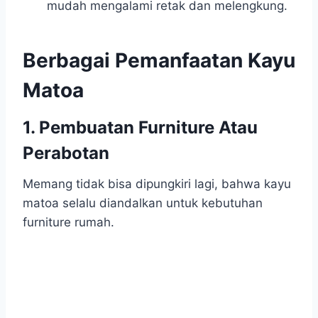
mudah mengalami retak dan melengkung.
Berbagai Pemanfaatan Kayu
Matoa
1. Pembuatan Furniture Atau
Perabotan
Memang tidak bisa dipungkiri lagi, bahwa kayu
matoa selalu diandalkan untuk kebutuhan
furniture rumah.