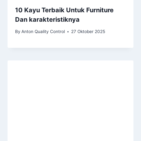
10 Kayu Terbaik Untuk Furniture
Dan karakteristiknya
By
Anton Quality Control
27 Oktober 2025