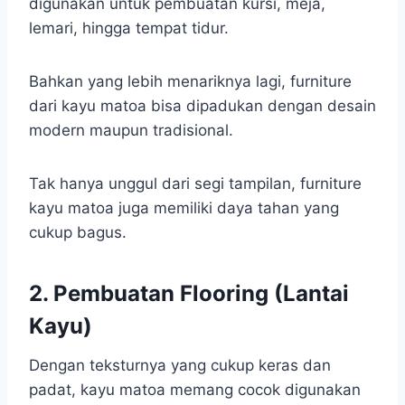
digunakan untuk pembuatan kursi, meja,
lemari, hingga tempat tidur.
Bahkan yang lebih menariknya lagi, furniture
dari kayu matoa bisa dipadukan dengan desain
modern maupun tradisional.
Tak hanya unggul dari segi tampilan, furniture
kayu matoa juga memiliki daya tahan yang
cukup bagus.
2. Pembuatan Flooring (Lantai
Kayu)
Dengan teksturnya yang cukup keras dan
padat, kayu matoa memang cocok digunakan