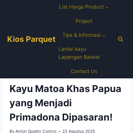
Skip
List Harga Product
to
content
Project
Tips & Informasi
Kios Parquet
Lantai kayu
Lapangan Basket
Contact Us
JENIS KAYU
Kayu Matoa Khas Papua
yang Menjadi
Primadona Dipasaran!
By
Anton Quality Control
23 Agustus 2025