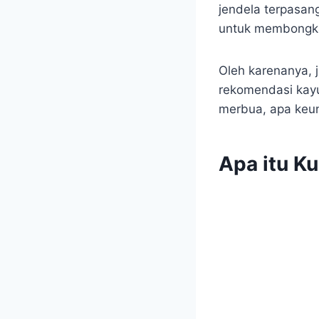
jendela terpasang
untuk membongka
Oleh karenanya, 
rekomendasi kayu
merbua, apa keun
Apa itu K