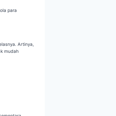
ola para
lasnya. Artinya,
dak mudah
—sementara