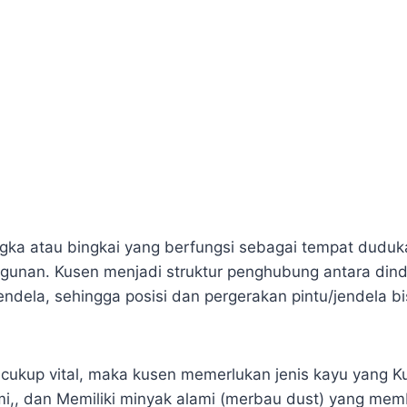
gka atau bingkai yang berfungsi sebagai tempat duduk
gunan. Kusen menjadi struktur penghubung antara din
endela, sehingga posisi dan pergerakan pintu/jendela bisa
cukup vital, maka kusen memerlukan jenis kayu yang K
mi,, dan Memiliki minyak alami (merbau dust) yang me