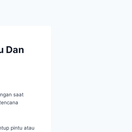
u Dan
angan saat
 Rencana
ntup pintu atau