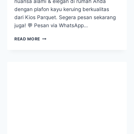
nuansa alami & elegan di rumah Anda
dengan plafon kayu keruing berkualitas
dari Kios Parquet. Segera pesan sekarang
juga! 💬 Pesan via WhatsApp…
LAMBER
READ MORE
CEILING
KAYU
KERUING
SOLUSI
PLAFON
MURAH
BERKUALITAS