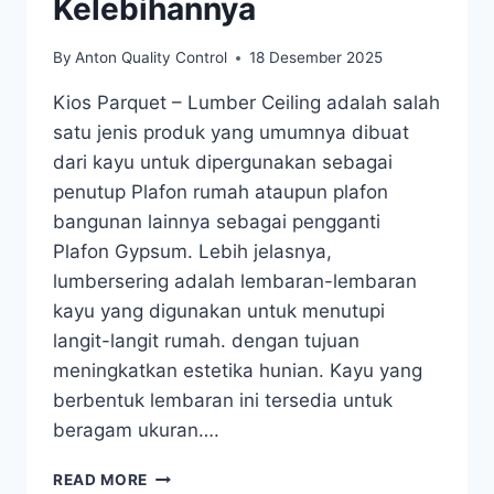
Kelebihannya
By
Anton Quality Control
18 Desember 2025
Kios Parquet – Lumber Ceiling adalah salah
satu jenis produk yang umumnya dibuat
dari kayu untuk dipergunakan sebagai
penutup Plafon rumah ataupun plafon
bangunan lainnya sebagai pengganti
Plafon Gypsum. Lebih jelasnya,
lumbersering adalah lembaran-lembaran
kayu yang digunakan untuk menutupi
langit-langit rumah. dengan tujuan
meningkatkan estetika hunian. Kayu yang
berbentuk lembaran ini tersedia untuk
beragam ukuran….
APA
READ MORE