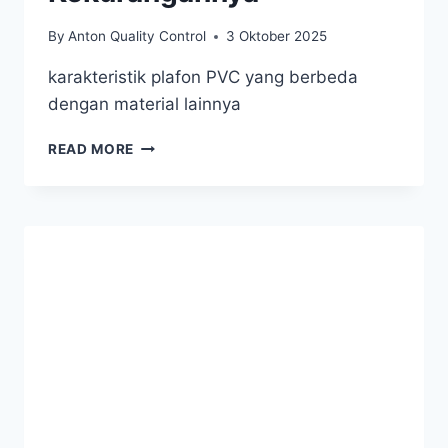
By
Anton Quality Control
3 Oktober 2025
karakteristik plafon PVC yang berbeda
dengan material lainnya
PLAFON
READ MORE
PVC
DENGAN
KEUNGGULAN
DAN
KEKURANGANNYA