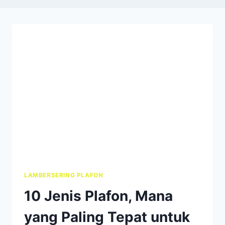
LAMBERSERING PLAFON
10 Jenis Plafon, Mana
yang Paling Tepat untuk