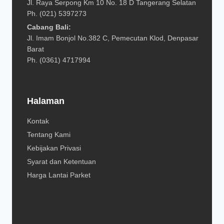
Jl. Raya Serpong Km 10 No. 18 D Tangerang Selatan
Ph. (021) 5397273
Cabang Bali:
Jl. Imam Bonjol No.382 C, Pemecutan Klod, Denpasar
Barat
Ph. (0361) 4717994
Halaman
Kontak
Tentang Kami
Kebijakan Privasi
Syarat dan Ketentuan
Harga Lantai Parket