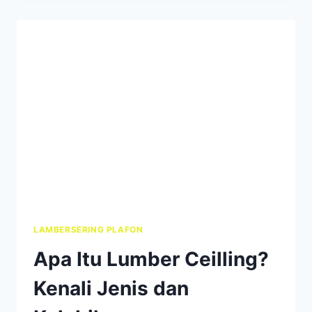
MANA
YANG
PALING
TEPAT
UNTUK
RUMAH
ANDA?
LAMBERSERING PLAFON
Apa Itu Lumber Ceilling?
Kenali Jenis dan