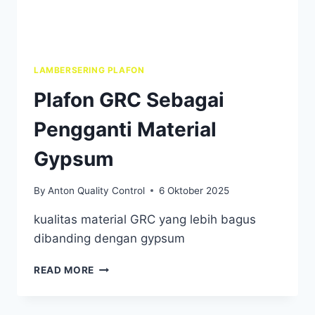
LAMBERSERING PLAFON
Plafon GRC Sebagai
Pengganti Material
Gypsum
By
Anton Quality Control
6 Oktober 2025
kualitas material GRC yang lebih bagus
dibanding dengan gypsum
PLAFON
READ MORE
GRC
SEBAGAI
PENGGANTI