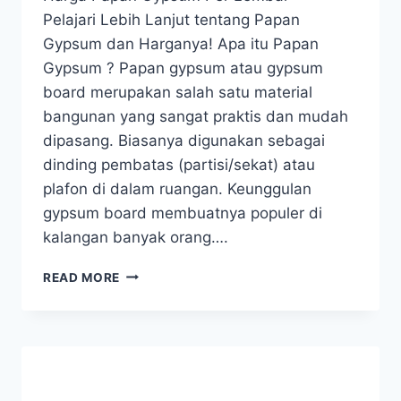
Pelajari Lebih Lanjut tentang Papan
Gypsum dan Harganya! Apa itu Papan
Gypsum ? Papan gypsum atau gypsum
board merupakan salah satu material
bangunan yang sangat praktis dan mudah
dipasang. Biasanya digunakan sebagai
dinding pembatas (partisi/sekat) atau
plafon di dalam ruangan. Keunggulan
gypsum board membuatnya populer di
kalangan banyak orang….
HARGA
READ MORE
PAPAN
GYPSUM
PER
LEMBAR
DAN
TERBARU