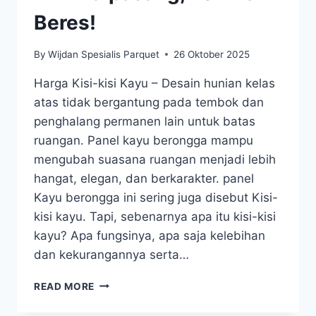
Beres!
By
Wijdan Spesialis Parquet
26 Oktober 2025
Harga Kisi-kisi Kayu – Desain hunian kelas
atas tidak bergantung pada tembok dan
penghalang permanen lain untuk batas
ruangan. Panel kayu berongga mampu
mengubah suasana ruangan menjadi lebih
hangat, elegan, dan berkarakter. panel
Kayu berongga ini sering juga disebut Kisi-
kisi kayu. Tapi, sebenarnya apa itu kisi-kisi
kayu? Apa fungsinya, apa saja kelebihan
dan kekurangannya serta…
HARGA
READ MORE
KISI-
KISI