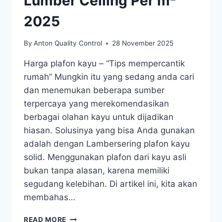
Lumber Ceiling Per m²
2025
By
Anton Quality Control
28 November 2025
Harga plafon kayu – “Tips mempercantik
rumah” Mungkin itu yang sedang anda cari
dan menemukan beberapa sumber
terpercaya yang merekomendasikan
berbagai olahan kayu untuk dijadikan
hiasan. Solusinya yang bisa Anda gunakan
adalah dengan Lambersering plafon kayu
solid. Menggunakan plafon dari kayu asli
bukan tanpa alasan, karena memiliki
segudang kelebihan. Di artikel ini, kita akan
membahas…
HARGA
READ MORE