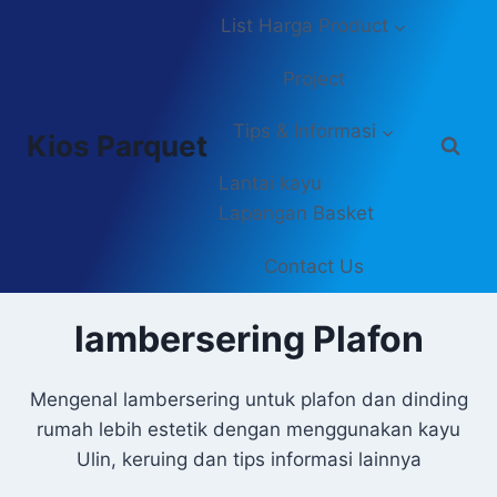
Skip
List Harga Product
to
content
Project
Tips & Informasi
Kios Parquet
Lantai kayu
Lapangan Basket
Contact Us
lambersering Plafon
Mengenal lambersering untuk plafon dan dinding
rumah lebih estetik dengan menggunakan kayu
Ulin, keruing dan tips informasi lainnya