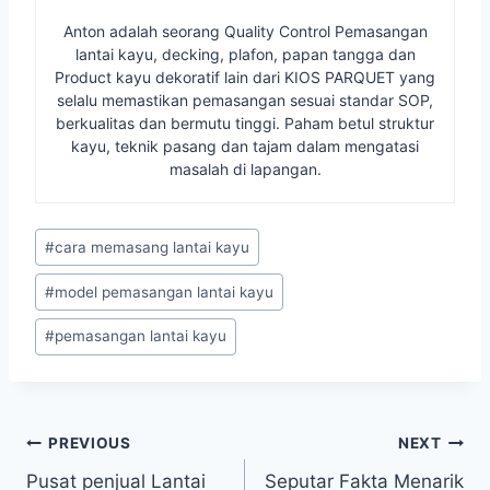
Anton adalah seorang Quality Control Pemasangan
lantai kayu, decking, plafon, papan tangga dan
Product kayu dekoratif lain dari KIOS PARQUET yang
selalu memastikan pemasangan sesuai standar SOP,
berkualitas dan bermutu tinggi. Paham betul struktur
kayu, teknik pasang dan tajam dalam mengatasi
masalah di lapangan.
Post
#
cara memasang lantai kayu
Tags:
#
model pemasangan lantai kayu
#
pemasangan lantai kayu
Navigasi
PREVIOUS
NEXT
Pusat penjual Lantai
Seputar Fakta Menarik